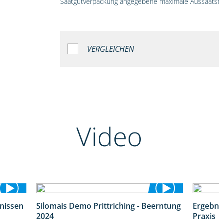
Saatgutverpackung angegebene maximale Aussaatst
VERGLEICHEN
Video
bnissen
Silomais Demo Prittriching - Beerntung
Ergebn
11:01
12:28
2024
Praxis