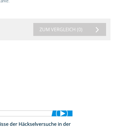
ärke.
ZUM VERGLEICH
(0)
isse der Häckselversuche in der
5:16