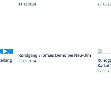
11.12.2024
28.10.2
tellung
Rundgang Silomais Demo bei Neu-Ulm
Rundga
11:24
4:50
Kartof
23.09.2024
17.09.2