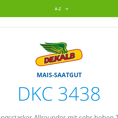
A-Z
MAIS-SAATGUT
DKC 3438
tungsstarker Allrounder mit sehr hohen