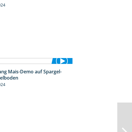
024
ng Mais-Demo auf Spargel-
9:53
felboden
024