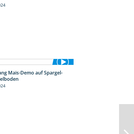
024
ng Mais-Demo auf Spargel-
9:53
felboden
024