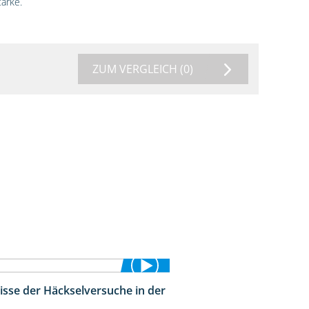
ärke.
ZUM VERGLEICH
(0)
isse der Häckselversuche in der
5:16