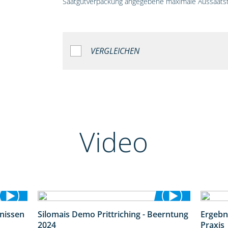
Saatgutverpackung angegebene maximale Aussaatst
VERGLEICHEN
Video
bnissen
Silomais Demo Prittriching - Beerntung
Ergebn
11:01
12:28
2024
Praxis