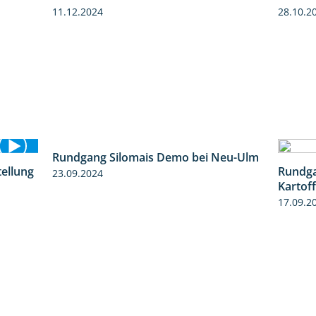
11.12.2024
28.10.2
tellung
Rundgang Silomais Demo bei Neu-Ulm
Rundga
11:24
4:50
Kartof
23.09.2024
17.09.2