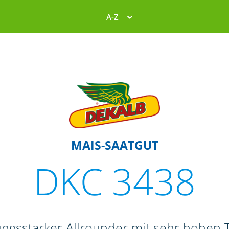
A-Z
MAIS-SAATGUT
DKC 3438
tungsstarker Allrounder mit sehr hohen