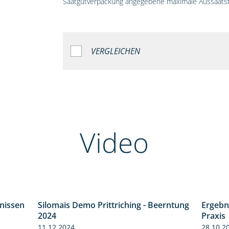
Saatgutverpackung angegebene maximale Aussaatst
VERGLEICHEN
Video
bnissen
Silomais Demo Prittriching - Beerntung
Ergebn
11:01
12:28
2024
Praxis
11.12.2024
28.10.2