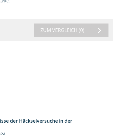
ärke.
ZUM VERGLEICH
(0)
isse der Häckselversuche in der
5:16
024