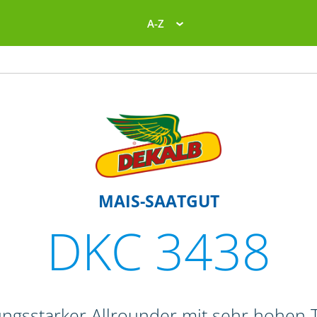
A-Z
MAIS-SAATGUT
DKC 3438
tungsstarker Allrounder mit sehr hohen