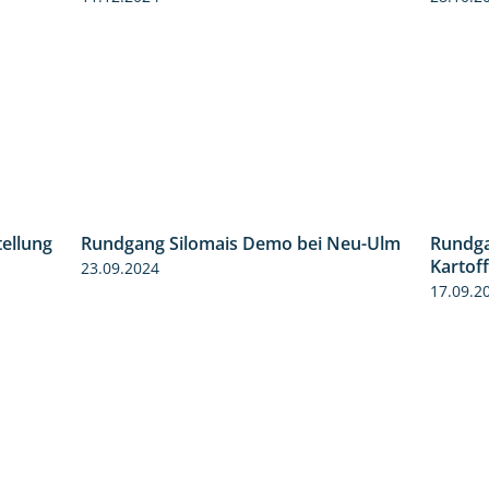
tellung
Rundgang Silomais Demo bei Neu-Ulm
Rundga
11:24
4:50
Kartof
23.09.2024
17.09.2