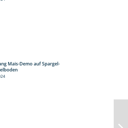
ng Mais-Demo auf Spargel-
9:53
felboden
024