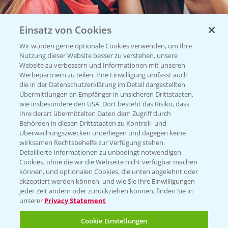
Einsatz von Cookies
Wir würden gerne optionale Cookies verwenden, um Ihre
Nutzung dieser Website besser zu verstehen, unsere
Website zu verbessern und Informationen mit unseren
Vegetables by Bayer
Werbepartnern zu teilen. Ihre Einwilligung umfasst auch
die in der Datenschutzerklärung im Detail dargestellten
Gemüsesaatgut von
Übermittlungen an Empfänger in unsicheren Drittstaaten,
wie insbesondere den USA. Dort besteht das Risiko, dass
Vegetables Bayer
Ihre derart übermittelten Daten dem Zugriff durch
Behörden in diesen Drittstaaten zu Kontroll- und
Überwachungszwecken unterliegen und dagegen keine
wirksamen Rechtsbehelfe zur Verfügung stehen.
WEBSITE BESUCHEN
Detaillierte Informationen zu unbedingt notwendigen
Cookies, ohne die wir die Webseite nicht verfügbar machen
können, und optionalen Cookies, die unten abgelehnt oder
akzeptiert werden können, und wie Sie Ihre Einwilligungen
jeder Zeit ändern oder zurückziehen können, finden Sie in
unserer
Privacy Statement
Cookie Einstellungen