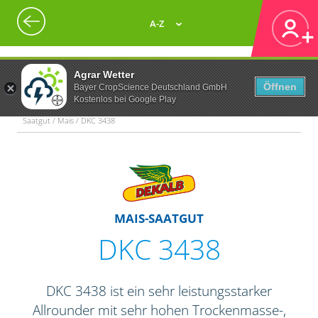
A-Z
Agrar Wetter
Öffnen
Bayer CropScience Deutschland GmbH
Kostenlos bei Google Play
Saatgut / Mais / DKC 3438
MAIS-SAATGUT
DKC 3438
DKC 3438 ist ein sehr leistungsstarker
Allrounder mit sehr hohen Trockenmasse-,