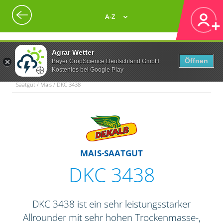
A-Z
Agrar Wetter
Öffnen
Bayer CropScience Deutschland GmbH
Kostenlos bei Google Play
Saatgut / Mais / DKC 3438
MAIS-SAATGUT
DKC 3438
DKC 3438 ist ein sehr leistungsstarker
Allrounder mit sehr hohen Trockenmasse-,