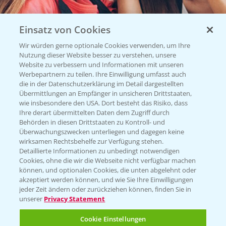
Einsatz von Cookies
Wir würden gerne optionale Cookies verwenden, um Ihre
Nutzung dieser Website besser zu verstehen, unsere
Website zu verbessern und Informationen mit unseren
Vegetables by Bayer
Werbepartnern zu teilen. Ihre Einwilligung umfasst auch
die in der Datenschutzerklärung im Detail dargestellten
Gemüsesaatgut von
Übermittlungen an Empfänger in unsicheren Drittstaaten,
wie insbesondere den USA. Dort besteht das Risiko, dass
Vegetables Bayer
Ihre derart übermittelten Daten dem Zugriff durch
Behörden in diesen Drittstaaten zu Kontroll- und
Überwachungszwecken unterliegen und dagegen keine
wirksamen Rechtsbehelfe zur Verfügung stehen.
WEBSITE BESUCHEN
Detaillierte Informationen zu unbedingt notwendigen
Cookies, ohne die wir die Webseite nicht verfügbar machen
können, und optionalen Cookies, die unten abgelehnt oder
akzeptiert werden können, und wie Sie Ihre Einwilligungen
jeder Zeit ändern oder zurückziehen können, finden Sie in
unserer
Privacy Statement
Cookie Einstellungen