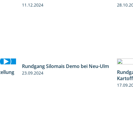
11.12.2024
28.10.2
tellung
Rundgang Silomais Demo bei Neu-Ulm
Rundga
11:24
4:50
Kartof
23.09.2024
17.09.2