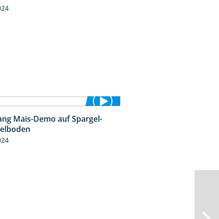
024
ng Mais-Demo auf Spargel-
9:53
felboden
024