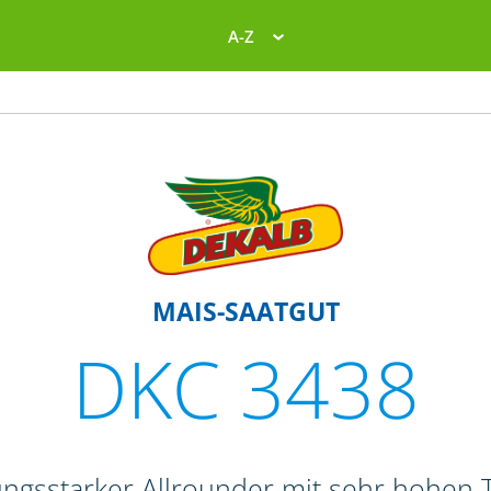
A-Z
MAIS-SAATGUT
DKC 3438
tungsstarker Allrounder mit sehr hohen