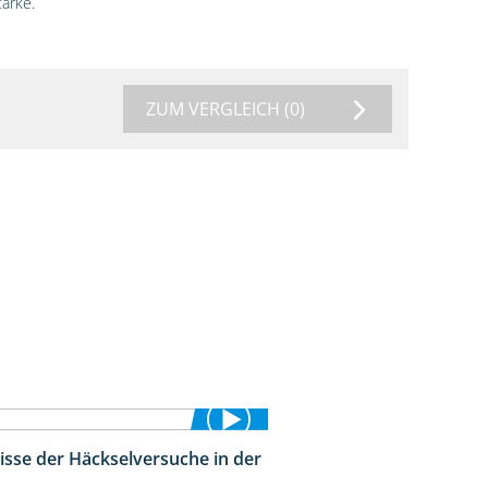
ärke.
ZUM VERGLEICH
(0)
isse der Häckselversuche in der
5:16