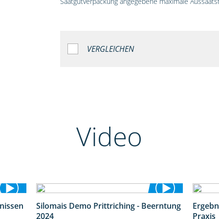
Saatgutverpackung angegebene maximale Aussaatst
VERGLEICHEN
Video
bnissen
Silomais Demo Prittriching - Beerntung
Ergebn
11:01
12:28
2024
Praxis