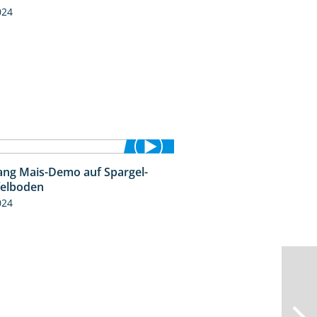
024
ng Mais-Demo auf Spargel-
9:53
felboden
024