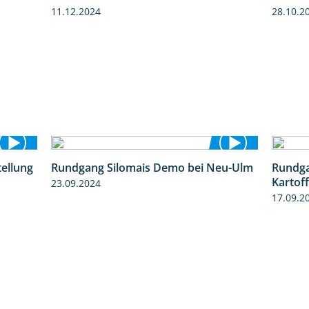
11.12.2024
28.10.2
tellung
Rundgang Silomais Demo bei Neu-Ulm
Rundga
11:24
4:50
Kartof
23.09.2024
17.09.2