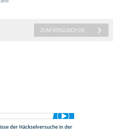
ärke.
ZUM VERGLEICH
(0)
isse der Häckselversuche in der
5:16