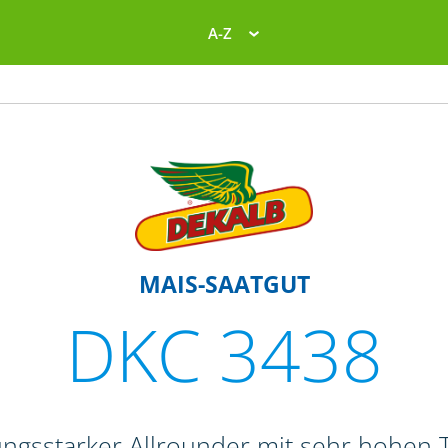
A-Z
MAIS-SAATGUT
DKC 3438
tungsstarker Allrounder mit sehr hohen