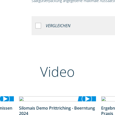
Saatgutverpackung angegebene maximale Aussaatst
VERGLEICHEN
Video
bnissen
Silomais Demo Prittriching - Beerntung
Ergebn
11:01
12:28
2024
Praxis