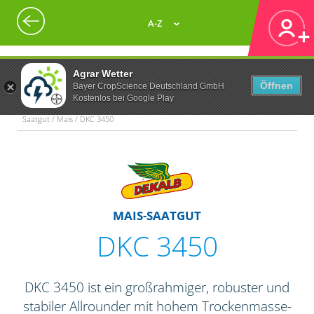
A-Z
Agrar Wetter
Öffnen
Bayer CropScience Deutschland GmbH
Kostenlos bei Google Play
Saatgut / Mais / DKC 3450
MAIS-SAATGUT
DKC 3450
DKC 3450 ist ein großrahmiger, robuster und
stabiler Allrounder mit hohem Trockenmasse-