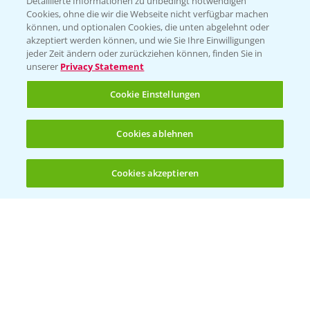
Detaillierte Informationen zu unbedingt notwendigen
Cookies, ohne die wir die Webseite nicht verfügbar machen
können, und optionalen Cookies, die unten abgelehnt oder
akzeptiert werden können, und wie Sie Ihre Einwilligungen
jeder Zeit ändern oder zurückziehen können, finden Sie in
Folgen Sie uns
unserer
Privacy Statement
Cookie Einstellungen
Cookies ablehnen
Cookies akzeptieren
Öffnen
Bis zu 4 Produkte vergleichen:
(noch 4)
Allgemeine Nutzungsbedingungen
Datenschutzerklärung
Impressum
Gebrauchshinweise
© Bayer CropScience Deutschland GmbH