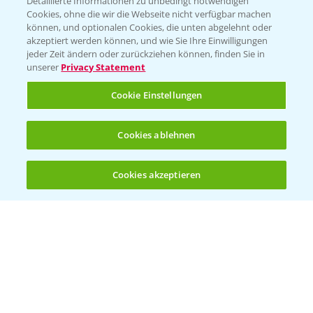
Detaillierte Informationen zu unbedingt notwendigen
Cookies, ohne die wir die Webseite nicht verfügbar machen
können, und optionalen Cookies, die unten abgelehnt oder
akzeptiert werden können, und wie Sie Ihre Einwilligungen
jeder Zeit ändern oder zurückziehen können, finden Sie in
Folgen Sie uns
unserer
Privacy Statement
Cookie Einstellungen
Cookies ablehnen
Cookies akzeptieren
Öffnen
Bis zu 4 Produkte vergleichen:
(noch 4)
Allgemeine Nutzungsbedingungen
Datenschutzerklärung
Impressum
Gebrauchshinweise
© Bayer CropScience Deutschland GmbH