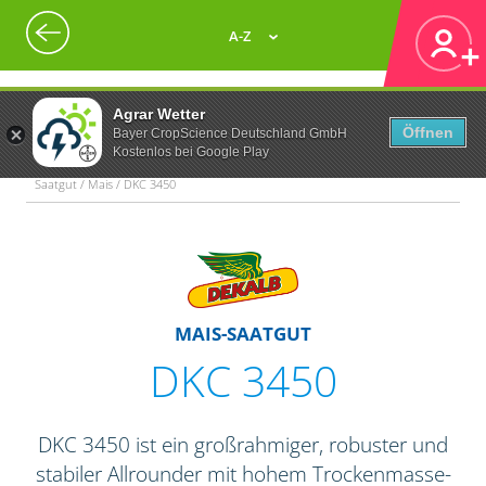
A-Z
Agrar Wetter
Öffnen
Bayer CropScience Deutschland GmbH
Kostenlos bei Google Play
Saatgut / Mais / DKC 3450
MAIS-SAATGUT
DKC 3450
DKC 3450 ist ein großrahmiger, robuster und
stabiler Allrounder mit hohem Trockenmasse-