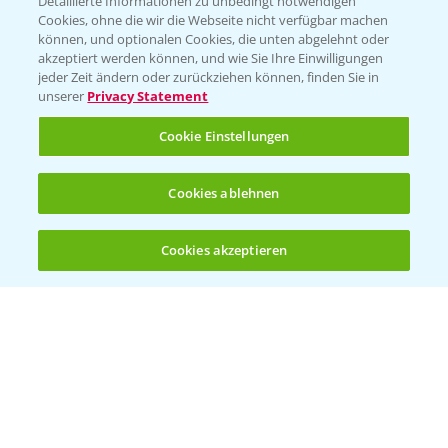
Detaillierte Informationen zu unbedingt notwendigen
Cookies, ohne die wir die Webseite nicht verfügbar machen
können, und optionalen Cookies, die unten abgelehnt oder
akzeptiert werden können, und wie Sie Ihre Einwilligungen
jeder Zeit ändern oder zurückziehen können, finden Sie in
Folgen Sie uns
unserer
Privacy Statement
Cookie Einstellungen
Cookies ablehnen
Cookies akzeptieren
Öffnen
Bis zu 4 Produkte vergleichen:
(noch 4)
Allgemeine Nutzungsbedingungen
Datenschutzerklärung
Impressum
Gebrauchshinweise
© Bayer CropScience Deutschland GmbH