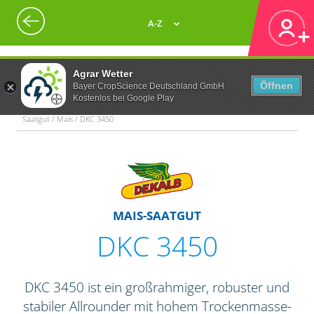
A-Z
Agrar Wetter
Öffnen
Bayer CropScience Deutschland GmbH
Kostenlos bei Google Play
Saatgut / Mais / DKC 3450
MAIS-SAATGUT
DKC 3450
DKC 3450 ist ein großrahmiger, robuster und
stabiler Allrounder mit hohem Trockenmasse-