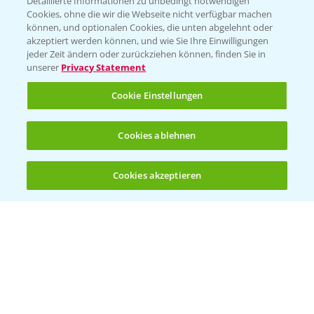
Detaillierte Informationen zu unbedingt notwendigen
Cookies, ohne die wir die Webseite nicht verfügbar machen
können, und optionalen Cookies, die unten abgelehnt oder
akzeptiert werden können, und wie Sie Ihre Einwilligungen
jeder Zeit ändern oder zurückziehen können, finden Sie in
Folgen Sie uns
unserer
Privacy Statement
Cookie Einstellungen
Cookies ablehnen
Cookies akzeptieren
Öffnen
Bis zu 4 Produkte vergleichen:
(noch 4)
Allgemeine Nutzungsbedingungen
Datenschutzerklärung
Impressum
Gebrauchshinweise
© Bayer CropScience Deutschland GmbH