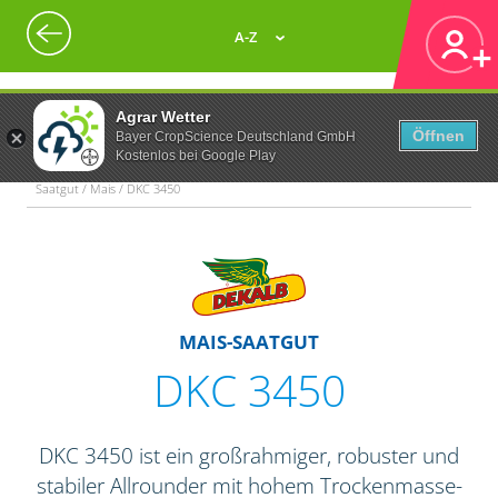
A-Z
Agrar Wetter
Öffnen
Bayer CropScience Deutschland GmbH
Kostenlos bei Google Play
Saatgut / Mais / DKC 3450
MAIS-SAATGUT
DKC 3450
DKC 3450 ist ein großrahmiger, robuster und
stabiler Allrounder mit hohem Trockenmasse-