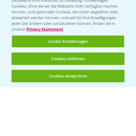
Detaillierte Informationen zu unbedingt notwendigen
Cookies, ohne die wir die Webseite nicht verfügbar machen
können, und optionalen Cookies, die unten abgelehnt oder
akzeptiert werden können, und wie Sie Ihre Einwilligungen
jeder Zeit ändern oder zurückziehen können, finden Sie in
Folgen Sie uns
unserer
Privacy Statement
Cookie Einstellungen
Cookies ablehnen
Cookies akzeptieren
Öffnen
Bis zu 4 Produkte vergleichen:
(noch 4)
Allgemeine Nutzungsbedingungen
Datenschutzerklärung
Impressum
Gebrauchshinweise
© Bayer CropScience Deutschland GmbH