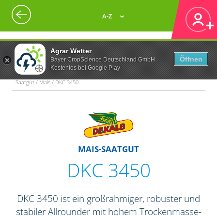
A-Z
Agrar Wetter
Öffnen
Bayer CropScience Deutschland GmbH
Kostenlos bei Google Play
Saatgut / Mais / DKC 3450
MAIS-SAATGUT
DKC 3450
DKC 3450 ist ein großrahmiger, robuster und
stabiler Allrounder mit hohem Trockenmasse-