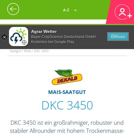
A-Z
Agrar Wetter
Öffnen
Bayer CropScience Deutschland GmbH
Kostenlos bei Google Play
Saatgut / Mais / DKC 3450
MAIS-SAATGUT
DKC 3450
DKC 3450 ist ein großrahmiger, robuster und
stabiler Allrounder mit hohem Trockenmasse-