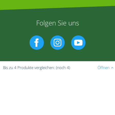
Folgen Sie uns
Öffnen
Bis zu 4 Produkte vergleichen:
(noch 4)
Allgemeine Nutzungsbedingungen
Datenschutzerklärung
Impressum
Gebrauchshinweise
© Bayer CropScience Deutschland GmbH