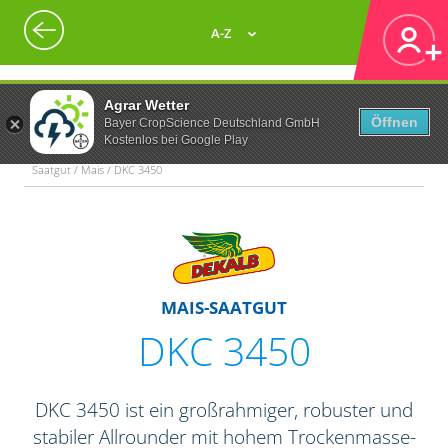
A-Z
Agrar Wetter
Öffnen
Bayer CropScience Deutschland GmbH
Kostenlos bei Google Play
Saatgut / Mais / DKC 3450
MAIS-SAATGUT
DKC 3450
DKC 3450 ist ein großrahmiger, robuster und
stabiler Allrounder mit hohem Trockenmasse-