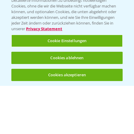
Detaillierte Informationen zu unbedingt notwendigen
Cookies, ohne die wir die Webseite nicht verfügbar machen
können, und optionalen Cookies, die unten abgelehnt oder
akzeptiert werden können, und wie Sie Ihre Einwilligungen
jeder Zeit ändern oder zurückziehen können, finden Sie in
Folgen Sie uns
unserer
Privacy Statement
Cookie Einstellungen
Cookies ablehnen
Cookies akzeptieren
Öffnen
Bis zu 4 Produkte vergleichen:
(noch 4)
Allgemeine Nutzungsbedingungen
Datenschutzerklärung
Impressum
Gebrauchshinweise
© Bayer CropScience Deutschland GmbH