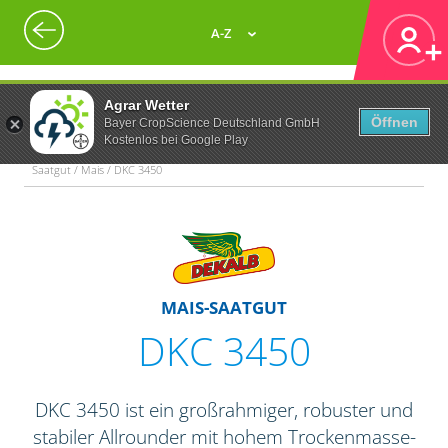
A-Z
Agrar Wetter
Öffnen
Bayer CropScience Deutschland GmbH
Kostenlos bei Google Play
Saatgut / Mais / DKC 3450
MAIS-SAATGUT
DKC 3450
DKC 3450 ist ein großrahmiger, robuster und
stabiler Allrounder mit hohem Trockenmasse-