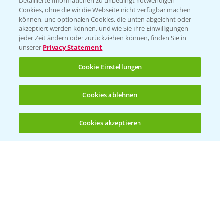
Detaillierte Informationen zu unbedingt notwendigen
Cookies, ohne die wir die Webseite nicht verfügbar machen
können, und optionalen Cookies, die unten abgelehnt oder
akzeptiert werden können, und wie Sie Ihre Einwilligungen
jeder Zeit ändern oder zurückziehen können, finden Sie in
Folgen Sie uns
unserer
Privacy Statement
Cookie Einstellungen
Cookies ablehnen
Cookies akzeptieren
Öffnen
Bis zu 4 Produkte vergleichen:
(noch 4)
Allgemeine Nutzungsbedingungen
Datenschutzerklärung
Impressum
Gebrauchshinweise
© Bayer CropScience Deutschland GmbH