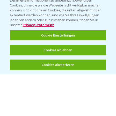
Detaillierte Informationen zu unbedingt notwendigen
Cookies, ohne die wir die Webseite nicht verfügbar machen
können, und optionalen Cookies, die unten abgelehnt oder
akzeptiert werden können, und wie Sie Ihre Einwilligungen
jeder Zeit ändern oder zurückziehen können, finden Sie in
Folgen Sie uns
unserer
Privacy Statement
Cookie Einstellungen
Cookies ablehnen
Cookies akzeptieren
Öffnen
Bis zu 4 Produkte vergleichen:
(noch 4)
Allgemeine Nutzungsbedingungen
Datenschutzerklärung
Impressum
Gebrauchshinweise
© Bayer CropScience Deutschland GmbH