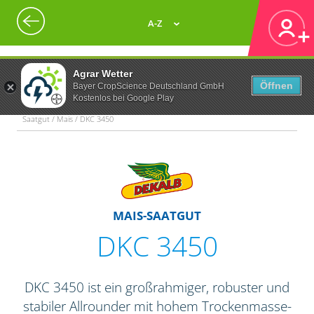
A-Z
Agrar Wetter
Öffnen
Bayer CropScience Deutschland GmbH
Kostenlos bei Google Play
Saatgut / Mais / DKC 3450
MAIS-SAATGUT
DKC 3450
DKC 3450 ist ein großrahmiger, robuster und
stabiler Allrounder mit hohem Trockenmasse-