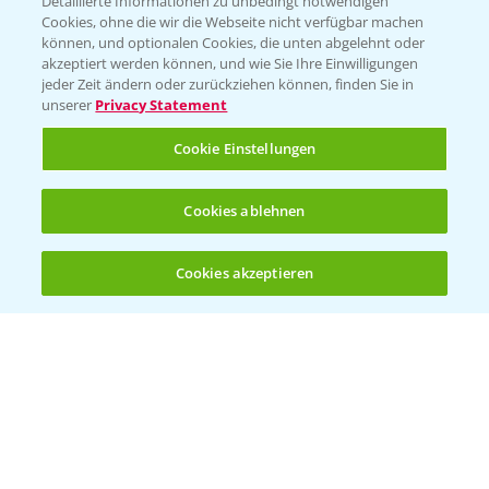
Detaillierte Informationen zu unbedingt notwendigen
Cookies, ohne die wir die Webseite nicht verfügbar machen
können, und optionalen Cookies, die unten abgelehnt oder
akzeptiert werden können, und wie Sie Ihre Einwilligungen
jeder Zeit ändern oder zurückziehen können, finden Sie in
Folgen Sie uns
unserer
Privacy Statement
Cookie Einstellungen
Cookies ablehnen
Cookies akzeptieren
Öffnen
Bis zu 4 Produkte vergleichen:
(noch 4)
Allgemeine Nutzungsbedingungen
Datenschutzerklärung
Impressum
Gebrauchshinweise
© Bayer CropScience Deutschland GmbH