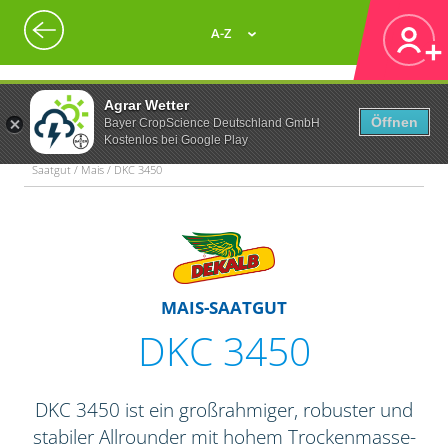
A-Z
Agrar Wetter
Öffnen
Bayer CropScience Deutschland GmbH
Kostenlos bei Google Play
Saatgut / Mais / DKC 3450
MAIS-SAATGUT
DKC 3450
DKC 3450 ist ein großrahmiger, robuster und
stabiler Allrounder mit hohem Trockenmasse-