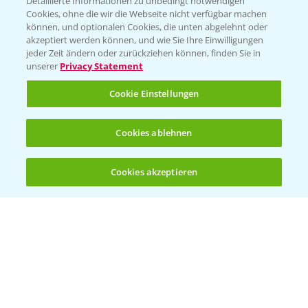
Detaillierte Informationen zu unbedingt notwendigen
Cookies, ohne die wir die Webseite nicht verfügbar machen
können, und optionalen Cookies, die unten abgelehnt oder
akzeptiert werden können, und wie Sie Ihre Einwilligungen
jeder Zeit ändern oder zurückziehen können, finden Sie in
Folgen Sie uns
unserer
Privacy Statement
Cookie Einstellungen
Cookies ablehnen
Cookies akzeptieren
Öffnen
Bis zu 4 Produkte vergleichen:
(noch 4)
Allgemeine Nutzungsbedingungen
Datenschutzerklärung
Impressum
Gebrauchshinweise
© Bayer CropScience Deutschland GmbH