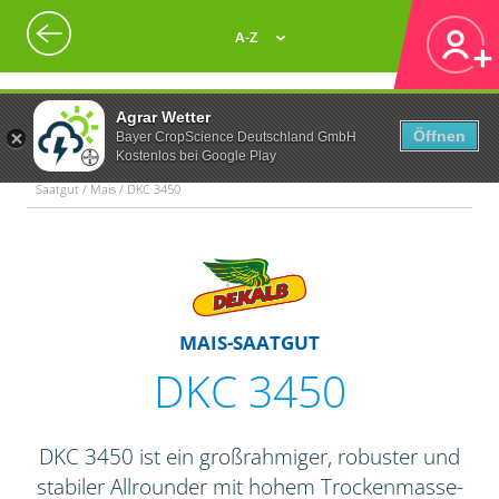
A-Z
Agrar Wetter
Öffnen
Bayer CropScience Deutschland GmbH
Kostenlos bei Google Play
Saatgut / Mais / DKC 3450
MAIS-SAATGUT
DKC 3450
DKC 3450 ist ein großrahmiger, robuster und
stabiler Allrounder mit hohem Trockenmasse-