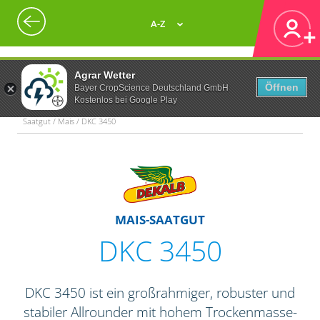
A-Z
Agrar Wetter
Öffnen
Bayer CropScience Deutschland GmbH
Kostenlos bei Google Play
Saatgut / Mais / DKC 3450
MAIS-SAATGUT
DKC 3450
DKC 3450 ist ein großrahmiger, robuster und
stabiler Allrounder mit hohem Trockenmasse-