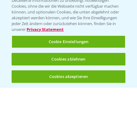
Detaillierte Informationen zu unbedingt notwendigen
Cookies, ohne die wir die Webseite nicht verfügbar machen
können, und optionalen Cookies, die unten abgelehnt oder
akzeptiert werden können, und wie Sie Ihre Einwilligungen
jeder Zeit ändern oder zurückziehen können, finden Sie in
Folgen Sie uns
unserer
Privacy Statement
Cookie Einstellungen
Cookies ablehnen
Cookies akzeptieren
Öffnen
Bis zu 4 Produkte vergleichen:
(noch 4)
Allgemeine Nutzungsbedingungen
Datenschutzerklärung
Impressum
Gebrauchshinweise
© Bayer CropScience Deutschland GmbH