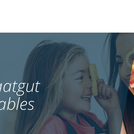
atgut
ables