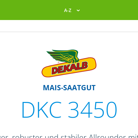
A-Z
MAIS-SAATGUT
DKC 3450
ger, robuster und stabiler Allrounder 