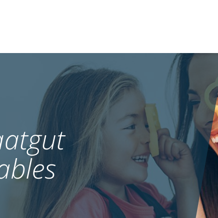
atgut
ables