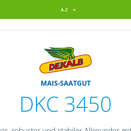
A-Z
MAIS-SAATGUT
DKC 3450
ger, robuster und stabiler Allrounder 