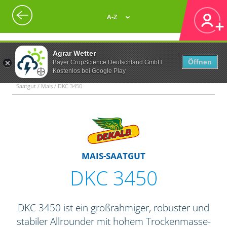
A-Z
Agrar Wetter
Öffnen
Bayer CropScience Deutschland GmbH
Kostenlos bei Google Play
Saatgut / Mais / DKC 3450
MAIS-SAATGUT
DKC 3450
DKC 3450 ist ein großrahmiger, robuster und
stabiler Allrounder mit hohem Trockenmasse-