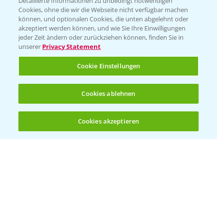
Detaillierte Informationen zu unbedingt notwendigen
Cookies, ohne die wir die Webseite nicht verfügbar machen
können, und optionalen Cookies, die unten abgelehnt oder
akzeptiert werden können, und wie Sie Ihre Einwilligungen
jeder Zeit ändern oder zurückziehen können, finden Sie in
Folgen Sie uns
unserer
Privacy Statement
Cookie Einstellungen
Cookies ablehnen
Cookies akzeptieren
Öffnen
Bis zu 4 Produkte vergleichen:
(noch 4)
Allgemeine Nutzungsbedingungen
Datenschutzerklärung
Impressum
Gebrauchshinweise
© Bayer CropScience Deutschland GmbH