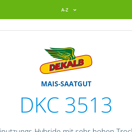
A-Z
MAIS-SAATGUT
DKC 3513
einutzungs-Hybride mit sehr hohen Tr