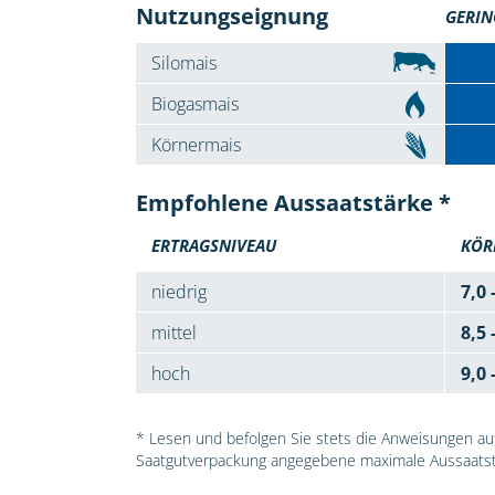
Nutzungseignung
GERIN
Silomais
Biogasmais
Körnermais
Empfohlene Aussaatstärke *
ERTRAGSNIVEAU
KÖR
niedrig
7,0 
mittel
8,5 
hoch
9,0 
* Lesen und befolgen Sie stets die Anweisungen auf 
Saatgutverpackung angegebene maximale Aussaatst