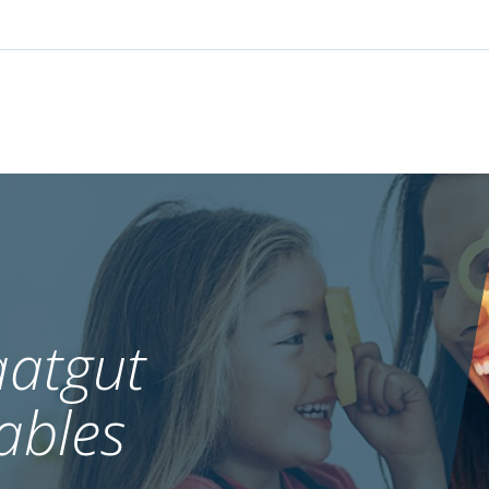
atgut
ables