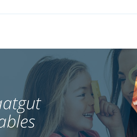
atgut
ables