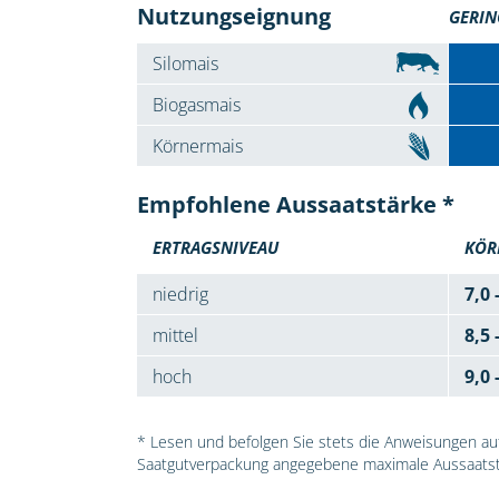
Nutzungseignung
GERIN
Silomais
Biogasmais
Körnermais
Empfohlene Aussaatstärke *
ERTRAGSNIVEAU
KÖR
niedrig
7,0 
mittel
8,5 
hoch
9,0 
* Lesen und befolgen Sie stets die Anweisungen auf 
Saatgutverpackung angegebene maximale Aussaatst