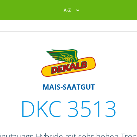
A-Z
MAIS-SAATGUT
DKC 3513
einutzungs-Hybride mit sehr hohen Tr