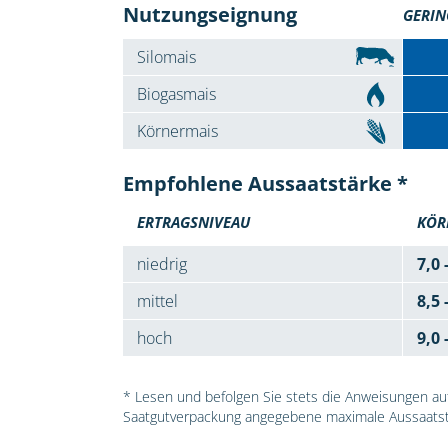
Nutzungseignung
GERIN
Silomais
Biogasmais
Körnermais
Empfohlene Aussaatstärke *
ERTRAGSNIVEAU
KÖR
niedrig
7,0 
mittel
8,5 
hoch
9,0 
* Lesen und befolgen Sie stets die Anweisungen auf 
Saatgutverpackung angegebene maximale Aussaatst