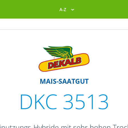
A-Z
MAIS-SAATGUT
DKC 3513
einutzungs-Hybride mit sehr hohen Tr