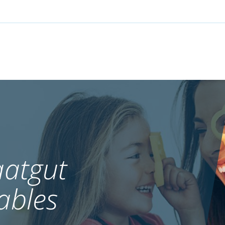
atgut
ables