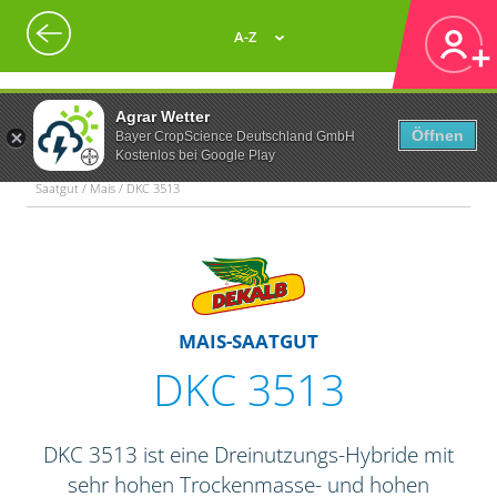
A-Z
Agrar Wetter
Öffnen
Bayer CropScience Deutschland GmbH
Kostenlos bei Google Play
Saatgut / Mais / DKC 3513
MAIS-SAATGUT
DKC 3513
DKC 3513 ist eine Dreinutzungs-Hybride mit
sehr hohen Trockenmasse- und hohen