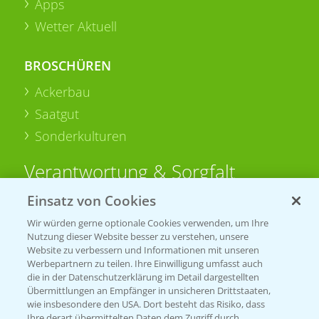
Apps
Wetter Aktuell
BROSCHÜREN
Ackerbau
Saatgut
Sonderkulturen
Verantwortung & Sorgfalt
Einsatz von Cookies
PAMIRA - Packmittelrücknahme
Wir würden gerne optionale Cookies verwenden, um Ihre
Sammelstellen und Termine
Nutzung dieser Website besser zu verstehen, unsere
Website zu verbessern und Informationen mit unseren
Werbepartnern zu teilen. Ihre Einwilligung umfasst auch
PRE - Chemikalien sicher entsorgen
die in der Datenschutzerklärung im Detail dargestellten
Übermittlungen an Empfänger in unsicheren Drittstaaten,
Sammelstellen und Termine
wie insbesondere den USA. Dort besteht das Risiko, dass
Ihre derart übermittelten Daten dem Zugriff durch