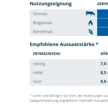
Nutzungseignung
GERIN
Silomais
Biogasmais
Körnermais
Empfohlene Aussaatstärke *
ERTRAGSNIVEAU
KÖR
niedrig
7,0 
mittel
8,5 
hoch
9,0 
* Lesen und befolgen Sie stets die Anweisungen auf 
Saatgutverpackung angegebene maximale Aussaatst