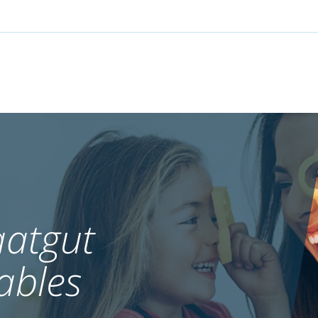
atgut
ables