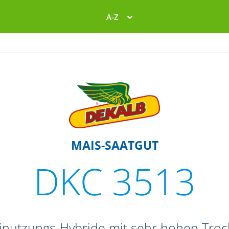
A-Z
MAIS-SAATGUT
DKC 3513
einutzungs-Hybride mit sehr hohen Tr