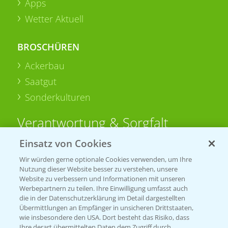
Apps
Wetter Aktuell
BROSCHÜREN
Ackerbau
Saatgut
Sonderkulturen
Verantwortung & Sorgfalt
Einsatz von Cookies
PAMIRA - Packmittelrücknahme
Wir würden gerne optionale Cookies verwenden, um Ihre
Sammelstellen und Termine
Nutzung dieser Website besser zu verstehen, unsere
Website zu verbessern und Informationen mit unseren
Werbepartnern zu teilen. Ihre Einwilligung umfasst auch
PRE - Chemikalien sicher entsorgen
die in der Datenschutzerklärung im Detail dargestellten
Übermittlungen an Empfänger in unsicheren Drittstaaten,
Sammelstellen und Termine
wie insbesondere den USA. Dort besteht das Risiko, dass
Ihre derart übermittelten Daten dem Zugriff durch