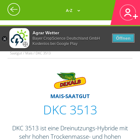
A-Z
Agrar Wetter
Öffnen
Bayer CropScience Deutschland GmbH
Kostenlos bei Google Play
Saatgut / Mais / DKC 3513
MAIS-SAATGUT
DKC 3513
DKC 3513 ist eine Dreinutzungs-Hybride mit
sehr hohen Trockenmasse- und hohen