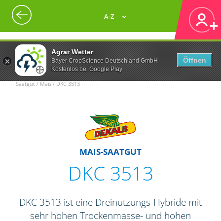
A-Z
Agrar Wetter
Öffnen
Bayer CropScience Deutschland GmbH
Kostenlos bei Google Play
Saatgut / Mais / DKC 3513
MAIS-SAATGUT
DKC 3513
DKC 3513 ist eine Dreinutzungs-Hybride mit
sehr hohen Trockenmasse- und hohen