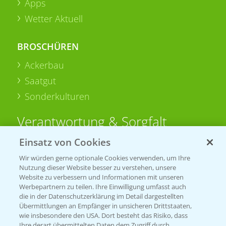
Apps
Wetter Aktuell
BROSCHÜREN
Ackerbau
Saatgut
Sonderkulturen
Verantwortung & Sorgfalt
Einsatz von Cookies
PAMIRA - Packmittelrücknahme
Wir würden gerne optionale Cookies verwenden, um Ihre
Sammelstellen und Termine
Nutzung dieser Website besser zu verstehen, unsere
Website zu verbessern und Informationen mit unseren
Werbepartnern zu teilen. Ihre Einwilligung umfasst auch
PRE - Chemikalien sicher entsorgen
die in der Datenschutzerklärung im Detail dargestellten
Übermittlungen an Empfänger in unsicheren Drittstaaten,
Sammelstellen und Termine
wie insbesondere den USA. Dort besteht das Risiko, dass
Ihre derart übermittelten Daten dem Zugriff durch