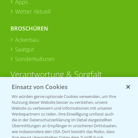
Apps
Wetter Aktuell
BROSCHÜREN
Ackerbau
Saatgut
Sonderkulturen
Verantwortung & Sorgfalt
Einsatz von Cookies
PAMIRA - Packmittelrücknahme
Wir würden gerne optionale Cookies verwenden, um Ihre
Sammelstellen und Termine
Nutzung dieser Website besser zu verstehen, unsere
Website zu verbessern und Informationen mit unseren
Werbepartnern zu teilen. Ihre Einwilligung umfasst auch
PRE - Chemikalien sicher entsorgen
die in der Datenschutzerklärung im Detail dargestellten
Übermittlungen an Empfänger in unsicheren Drittstaaten,
Sammelstellen und Termine
wie insbesondere den USA. Dort besteht das Risiko, dass
Ihre derart übermittelten Daten dem Zugriff durch