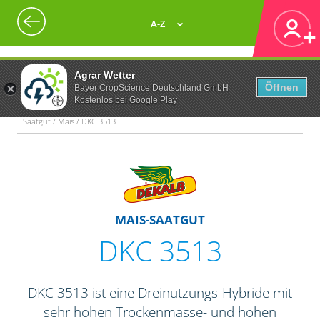
A-Z
Agrar Wetter
Öffnen
Bayer CropScience Deutschland GmbH
Kostenlos bei Google Play
Saatgut / Mais / DKC 3513
MAIS-SAATGUT
DKC 3513
DKC 3513 ist eine Dreinutzungs-Hybride mit
sehr hohen Trockenmasse- und hohen