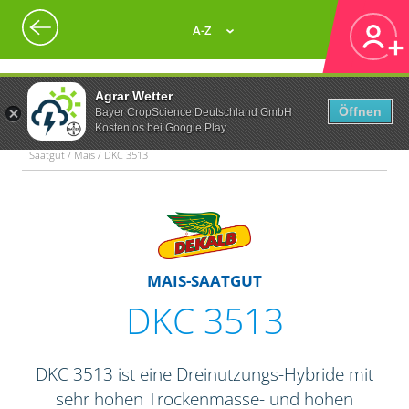
A-Z
Agrar Wetter
Öffnen
Bayer CropScience Deutschland GmbH
Kostenlos bei Google Play
Saatgut / Mais / DKC 3513
MAIS-SAATGUT
DKC 3513
DKC 3513 ist eine Dreinutzungs-Hybride mit
sehr hohen Trockenmasse- und hohen