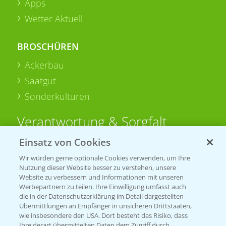
Apps
Wetter Aktuell
BROSCHÜREN
Ackerbau
Saatgut
Sonderkulturen
Verantwortung & Sorgfalt
Einsatz von Cookies
PAMIRA - Packmittelrücknahme
Wir würden gerne optionale Cookies verwenden, um Ihre
Sammelstellen und Termine
Nutzung dieser Website besser zu verstehen, unsere
Website zu verbessern und Informationen mit unseren
Werbepartnern zu teilen. Ihre Einwilligung umfasst auch
PRE - Chemikalien sicher entsorgen
die in der Datenschutzerklärung im Detail dargestellten
Übermittlungen an Empfänger in unsicheren Drittstaaten,
Sammelstellen und Termine
wie insbesondere den USA. Dort besteht das Risiko, dass
Ihre derart übermittelten Daten dem Zugriff durch