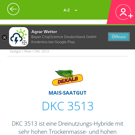
A-Z
Agrar Wetter
Öffnen
Bayer CropScience Deutschland GmbH
Kostenlos bei Google Play
Saatgut / Mais / DKC 3513
MAIS-SAATGUT
DKC 3513
DKC 3513 ist eine Dreinutzungs-Hybride mit
sehr hohen Trockenmasse- und hohen