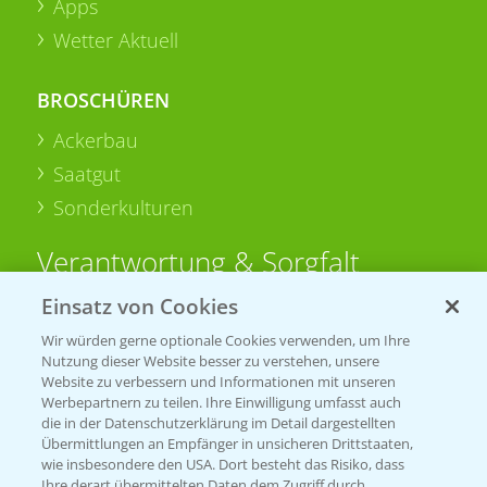
Apps
Wetter Aktuell
BROSCHÜREN
Ackerbau
Saatgut
Sonderkulturen
Verantwortung & Sorgfalt
Einsatz von Cookies
PAMIRA - Packmittelrücknahme
Wir würden gerne optionale Cookies verwenden, um Ihre
Sammelstellen und Termine
Nutzung dieser Website besser zu verstehen, unsere
Website zu verbessern und Informationen mit unseren
Werbepartnern zu teilen. Ihre Einwilligung umfasst auch
PRE - Chemikalien sicher entsorgen
die in der Datenschutzerklärung im Detail dargestellten
Übermittlungen an Empfänger in unsicheren Drittstaaten,
Sammelstellen und Termine
wie insbesondere den USA. Dort besteht das Risiko, dass
Ihre derart übermittelten Daten dem Zugriff durch