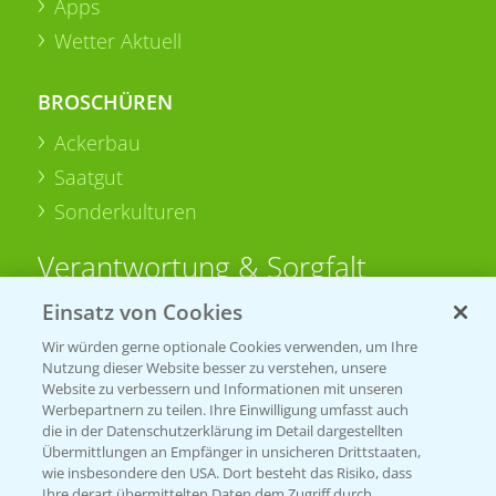
Apps
Wetter Aktuell
BROSCHÜREN
Ackerbau
Saatgut
Sonderkulturen
Verantwortung & Sorgfalt
Einsatz von Cookies
PAMIRA - Packmittelrücknahme
Wir würden gerne optionale Cookies verwenden, um Ihre
Sammelstellen und Termine
Nutzung dieser Website besser zu verstehen, unsere
Website zu verbessern und Informationen mit unseren
Werbepartnern zu teilen. Ihre Einwilligung umfasst auch
PRE - Chemikalien sicher entsorgen
die in der Datenschutzerklärung im Detail dargestellten
Übermittlungen an Empfänger in unsicheren Drittstaaten,
Sammelstellen und Termine
wie insbesondere den USA. Dort besteht das Risiko, dass
Ihre derart übermittelten Daten dem Zugriff durch