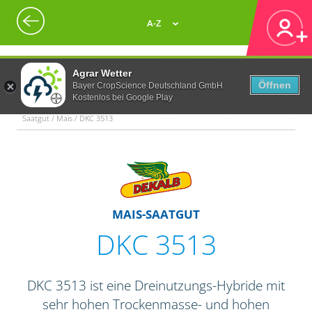
A-Z
Agrar Wetter
Öffnen
Bayer CropScience Deutschland GmbH
Kostenlos bei Google Play
Saatgut / Mais / DKC 3513
MAIS-SAATGUT
DKC 3513
DKC 3513 ist eine Dreinutzungs-Hybride mit
sehr hohen Trockenmasse- und hohen