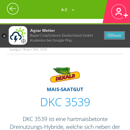
A-Z
Agrar Wetter
Öffnen
Bayer CropScience Deutschland GmbH
Kostenlos bei Google Play
Saatgut / Mais / DKC 3539
MAIS-SAATGUT
DKC 3539
DKC 3539 ist eine hartmaisbetonte
Dreinutzungs-Hybride, welche sich neben der