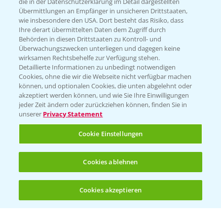
die in der Datenschutzerklärung im Detail dargestellten
Übermittlungen an Empfänger in unsicheren Drittstaaten,
Hilfe in Notfällen
wie insbesondere den USA. Dort besteht das Risiko, dass
Ihre derart übermittelten Daten dem Zugriff durch
T.
+49 (0)214/30-20220
Behörden in diesen Drittstaaten zu Kontroll- und
Überwachungszwecken unterliegen und dagegen keine
wirksamen Rechtsbehelfe zur Verfügung stehen.
Detaillierte Informationen zu unbedingt notwendigen
Cookies, ohne die wir die Webseite nicht verfügbar machen
können, und optionalen Cookies, die unten abgelehnt oder
akzeptiert werden können, und wie Sie Ihre Einwilligungen
jeder Zeit ändern oder zurückziehen können, finden Sie in
Folgen Sie uns
unserer
Privacy Statement
Cookie Einstellungen
Cookies ablehnen
Cookies akzeptieren
Allgemeine Nutzungsbedingungen
Datenschutzerklärung
Impressum
Gebrauchshinweise