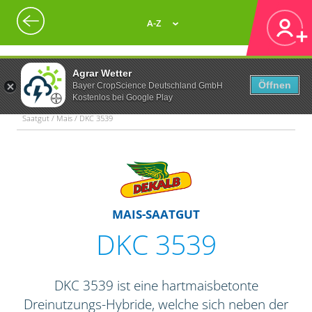
A-Z
Agrar Wetter
Öffnen
Bayer CropScience Deutschland GmbH
Kostenlos bei Google Play
Saatgut / Mais / DKC 3539
MAIS-SAATGUT
DKC 3539
DKC 3539 ist eine hartmaisbetonte
Dreinutzungs-Hybride, welche sich neben der