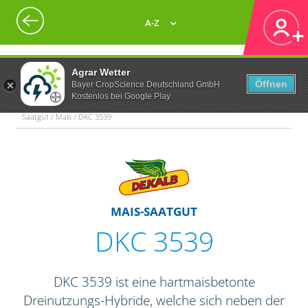
A-Z
Agrar Wetter
Öffnen
Bayer CropScience Deutschland GmbH
Kostenlos bei Google Play
Saatgut / Mais / DKC 3539
MAIS-SAATGUT
DKC 3539
DKC 3539 ist eine hartmaisbetonte
Dreinutzungs-Hybride, welche sich neben der