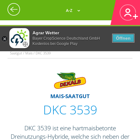
A-Z
Agrar Wetter
Öffnen
Bayer CropScience Deutschland GmbH
Kostenlos bei Google Play
Saatgut / Mais / DKC 3539
MAIS-SAATGUT
DKC 3539
DKC 3539 ist eine hartmaisbetonte
Dreinutzungs-Hybride, welche sich neben der