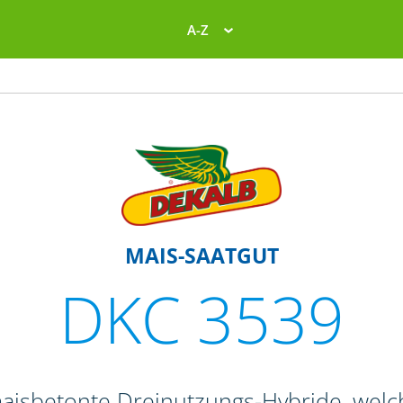
A-Z
MAIS-SAATGUT
DKC 3539
maisbetonte Dreinutzungs-Hybride, welc