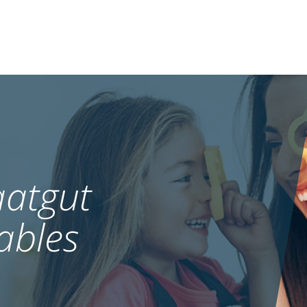
atgut
ables