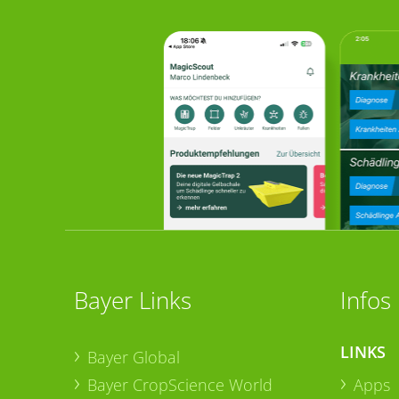
Bayer Links
Infos
LINKS
Bayer Global
Bayer CropScience World
Apps