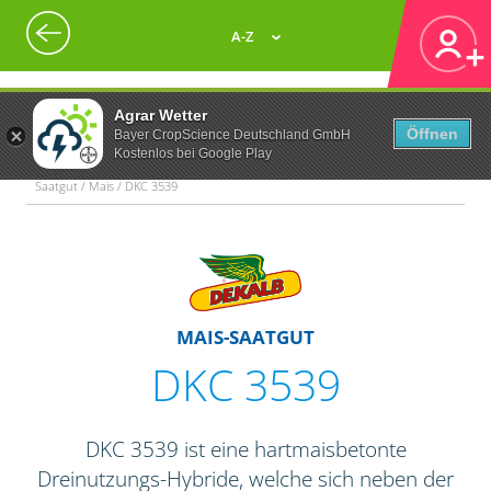
A-Z
Agrar Wetter
Öffnen
Bayer CropScience Deutschland GmbH
Kostenlos bei Google Play
Saatgut / Mais / DKC 3539
MAIS-SAATGUT
DKC 3539
DKC 3539 ist eine hartmaisbetonte
Dreinutzungs-Hybride, welche sich neben der