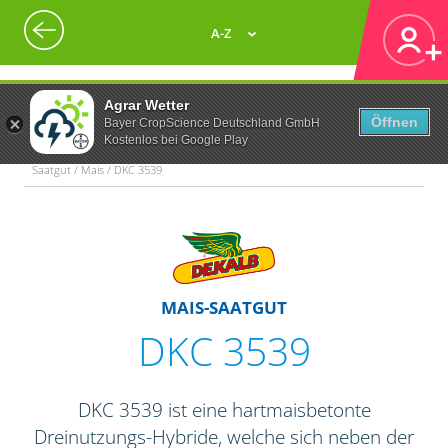
A-Z
Agrar Wetter
Öffnen
Bayer CropScience Deutschland GmbH
Kostenlos bei Google Play
Saatgut / Mais / DKC 3539
MAIS-SAATGUT
DKC 3539
DKC 3539 ist eine hartmaisbetonte
Dreinutzungs-Hybride, welche sich neben der