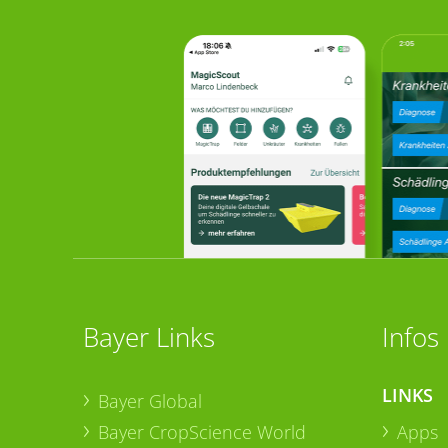
Bayer Links
Infos
LINKS
Bayer Global
Bayer CropScience World
Apps