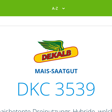
A-Z
MAIS-SAATGUT
DKC 3539
maisbetonte Dreinutzungs-Hybride, welc