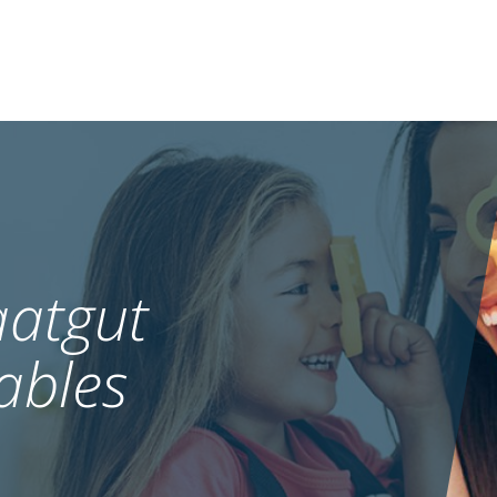
atgut
ables