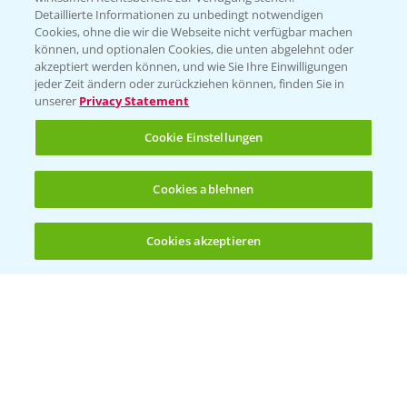
Detaillierte Informationen zu unbedingt notwendigen
Cookies, ohne die wir die Webseite nicht verfügbar machen
können, und optionalen Cookies, die unten abgelehnt oder
akzeptiert werden können, und wie Sie Ihre Einwilligungen
jeder Zeit ändern oder zurückziehen können, finden Sie in
Folgen Sie uns
unserer
Privacy Statement
Cookie Einstellungen
Cookies ablehnen
Cookies akzeptieren
Öffnen
Bis zu 4 Produkte vergleichen:
(noch 4)
Allgemeine Nutzungsbedingungen
Datenschutzerklärung
Impressum
Gebrauchshinweise
© Bayer CropScience Deutschland GmbH