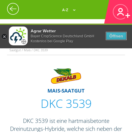
A-Z
Agrar Wetter
Öffnen
Bayer CropScience Deutschland GmbH
Kostenlos bei Google Play
Saatgut / Mais / DKC 3539
MAIS-SAATGUT
DKC 3539
DKC 3539 ist eine hartmaisbetonte
Dreinutzungs-Hybride, welche sich neben der