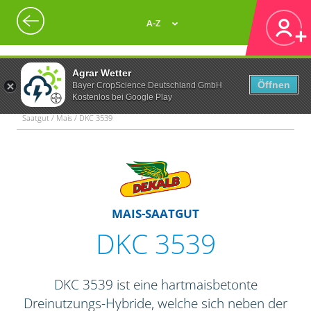
A-Z
Agrar Wetter
Öffnen
Bayer CropScience Deutschland GmbH
Kostenlos bei Google Play
Saatgut / Mais / DKC 3539
MAIS-SAATGUT
DKC 3539
DKC 3539 ist eine hartmaisbetonte
Dreinutzungs-Hybride, welche sich neben der