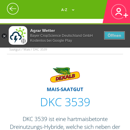
A-Z
Agrar Wetter
Öffnen
Bayer CropScience Deutschland GmbH
Kostenlos bei Google Play
Saatgut / Mais / DKC 3539
MAIS-SAATGUT
DKC 3539
DKC 3539 ist eine hartmaisbetonte
Dreinutzungs-Hybride, welche sich neben der