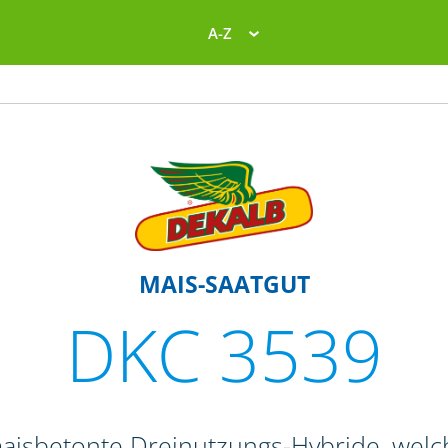
A-Z
MAIS-SAATGUT
DKC 3539
maisbetonte Dreinutzungs-Hybride, welc