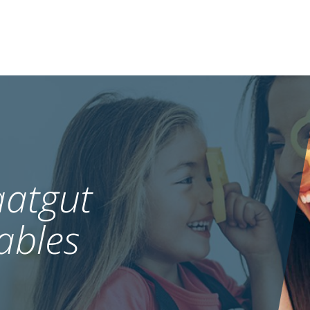
atgut
ables