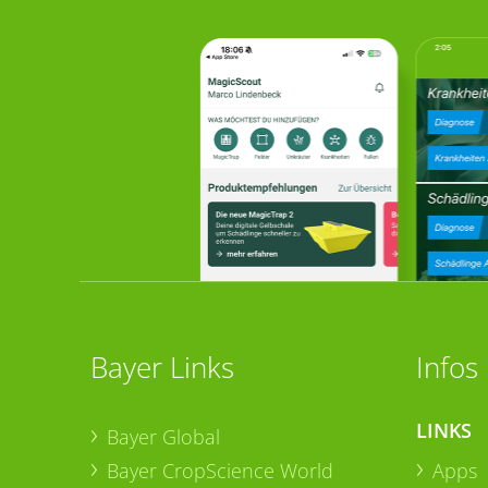
Bayer Links
Infos
LINKS
Bayer Global
Bayer CropScience World
Apps