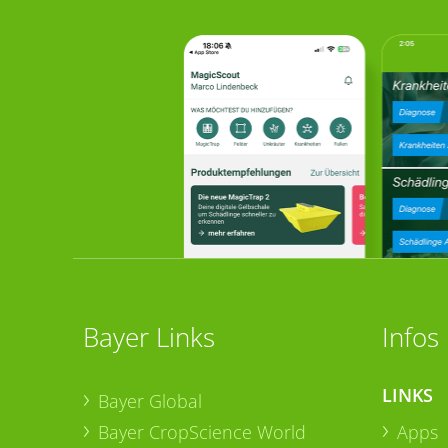
Bayer Links
Infos
LINKS
Bayer Global
Bayer CropScience World
Apps