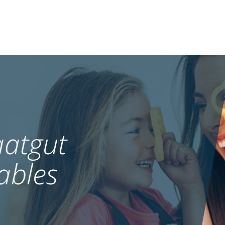
atgut
ables