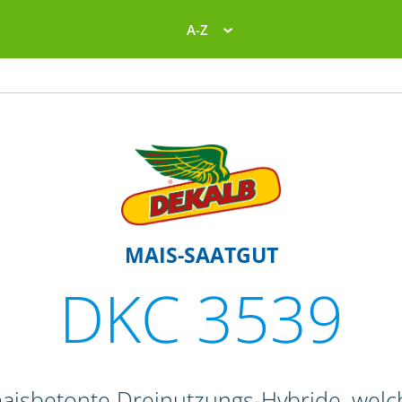
A-Z
MAIS-SAATGUT
DKC 3539
maisbetonte Dreinutzungs-Hybride, welc