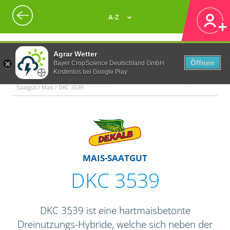
A-Z
Agrar Wetter
Öffnen
Bayer CropScience Deutschland GmbH
Kostenlos bei Google Play
Saatgut / Mais / DKC 3539
MAIS-SAATGUT
DKC 3539
DKC 3539 ist eine hartmaisbetonte
Dreinutzungs-Hybride, welche sich neben der