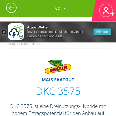
A-Z
Agrar Wetter
Öffnen
Bayer CropScience Deutschland GmbH
Kostenlos bei Google Play
Saatgut / Mais / DKC 3575
MAIS-SAATGUT
DKC 3575
DKC 3575 ist eine Dreinutzungs-Hybride mit
hohem Ertragspotenzial für den Anbau auf