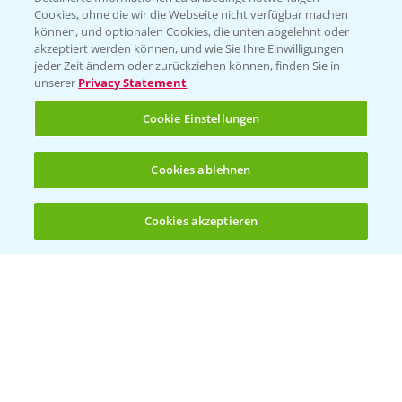
Cookies, ohne die wir die Webseite nicht verfügbar machen
können, und optionalen Cookies, die unten abgelehnt oder
PAMIRA - Packmittelrücknahme
akzeptiert werden können, und wie Sie Ihre Einwilligungen
jeder Zeit ändern oder zurückziehen können, finden Sie in
Sammelstellen und Termine
unserer
Privacy Statement
PRE - Chemikalien sicher entsorgen
Cookie Einstellungen
Sammelstellen und Termine
Cookies ablehnen
Kontakt & Notfall
Cookies akzeptieren
Öffnen
Bis zu 4 Produkte vergleichen:
(noch 4)
Beratung auf WhatsApp
T.
+49 (0)174 346 564 1
KONTAKT
Hilfe in Notfällen