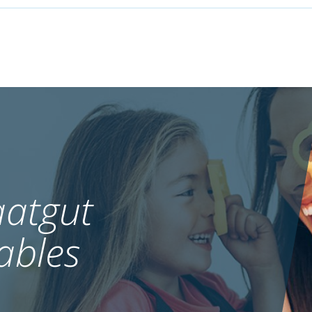
atgut
ables