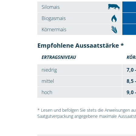
Silomais
Biogasmais
Körnermais
Empfohlene Aussaatstärke *
ERTRAGSNIVEAU
KÖR
niedrig
7,0 
mittel
8,5 
hoch
9,0 
* Lesen und befolgen Sie stets die Anweisungen auf 
Saatgutverpackung angegebene maximale Aussaatst