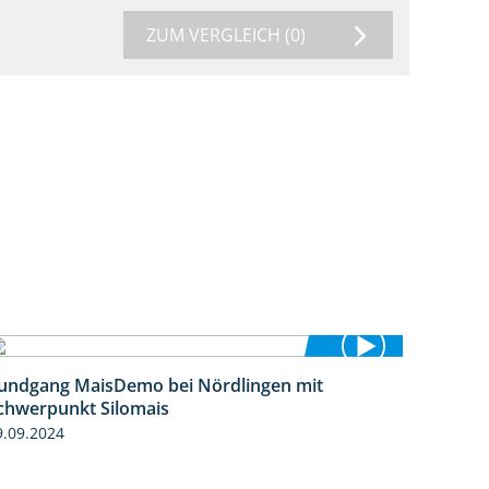
ZUM VERGLEICH
(0)
undgang MaisDemo bei Nördlingen mit
10:51
chwerpunkt Silomais
9.09.2024