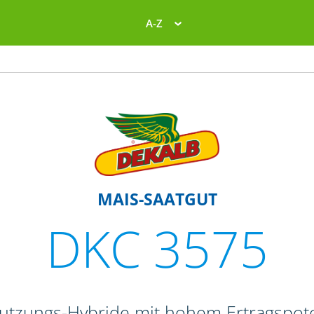
A-Z
MAIS-SAATGUT
DKC 3575
nutzungs-Hybride mit hohem Ertragspote