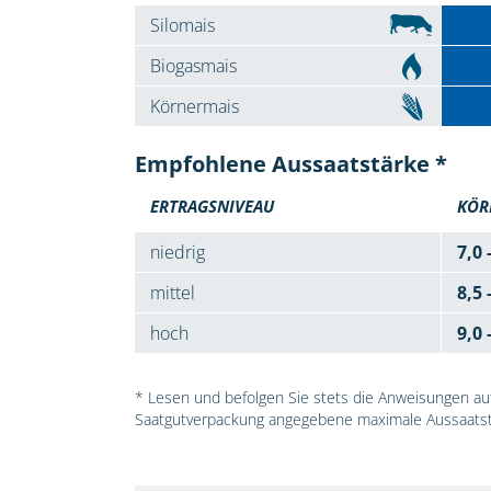
Silomais
Biogasmais
Körnermais
Empfohlene Aussaatstärke *
ERTRAGSNIVEAU
KÖR
niedrig
7,0 
mittel
8,5 
hoch
9,0 
* Lesen und befolgen Sie stets die Anweisungen auf 
Saatgutverpackung angegebene maximale Aussaatst