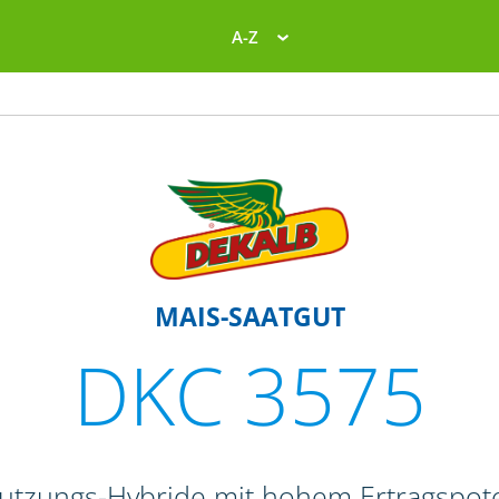
A-Z
MAIS-SAATGUT
DKC 3575
nutzungs-Hybride mit hohem Ertragspote