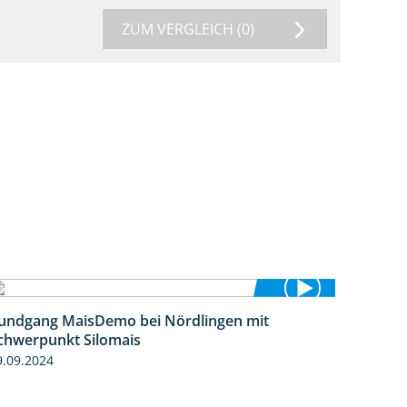
ZUM VERGLEICH
(0)
undgang MaisDemo bei Nördlingen mit
10:51
chwerpunkt Silomais
9.09.2024