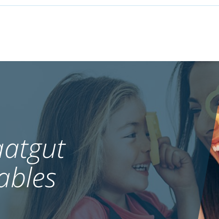
atgut
ables